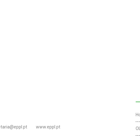
L
H
etaria@eppl.pt
www.eppl.pt
O