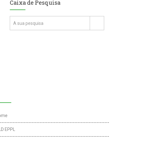
Caixa de Pesquisa
inks úteis
ome
LD EPPL