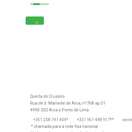
Quinta do Cruzeiro
Rua de S. Mamede de Arca, nº768-ap 51
4990-202 Arca e Ponte de Lima
+351 258 741 404
*
+351 961 448 917
**
secr
* chamada para a rede fixa nacional