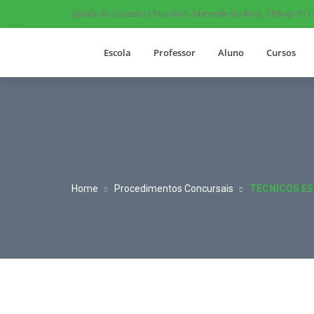
Quinta do Cruzeiro | Rua de S. Mamede de Arca, 768-ap 51 |
Escola
Professor
Aluno
Cursos
Home
Procedimentos Concursais
TÉCNICOS ES