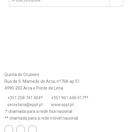
Quinta do Cruzeiro
Rua de S. Mamede de Arca, nº768-ap 51
4990-202 Arca e Ponte de Lima
+351 258 741 404
*
+351 961 448 917
**
secretaria@eppl.pt
www.eppl.pt
* chamada para a rede fixa nacional
** chamada para a rede móvel nacional