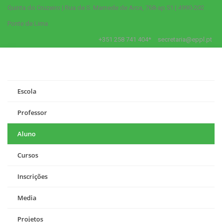
Quinta do Cruzeiro | Rua de S. Mamede de Arca, 768-ap 51 | 4990-202
Ponte de Lima
+351 258 741 404*
secretaria@eppl.pt
Escola
Professor
Aluno
Cursos
Inscrições
Media
Projetos