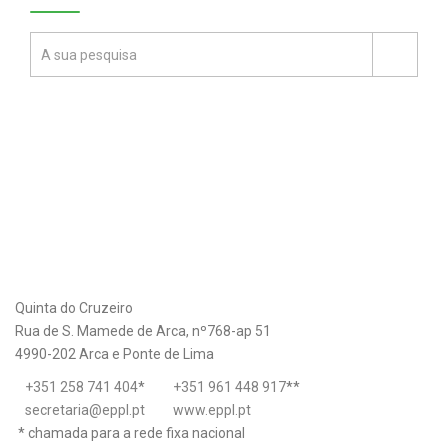
Quinta do Cruzeiro
Rua de S. Mamede de Arca, nº768-ap 51
4990-202 Arca e Ponte de Lima
+351 258 741 404
*
+351 961 448 917
**
secretaria@eppl.pt
www.eppl.pt
* chamada para a rede fixa nacional