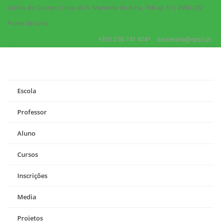
Quinta do Cruzeiro | Rua de S. Mamede de Arca, 768-ap 51 | 4990-202
Ponte de Lima
+351 258 741 404*
secretaria@eppl.pt
Escola
Professor
Aluno
Cursos
Inscrições
Media
Projetos