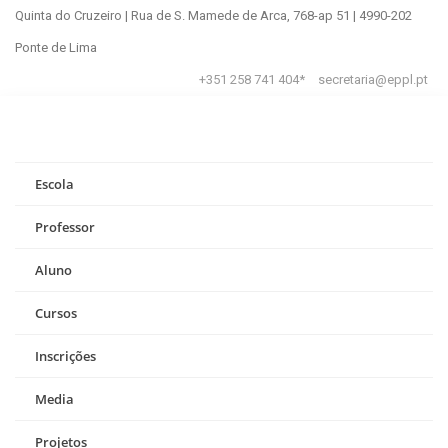
Quinta do Cruzeiro | Rua de S. Mamede de Arca, 768-ap 51 | 4990-202
Ponte de Lima
+351 258 741 404*
secretaria@eppl.pt
Escola
Professor
Aluno
Cursos
Inscrições
Media
Projetos