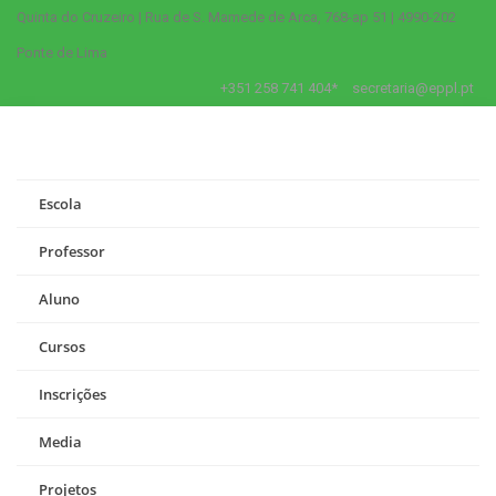
Quinta do Cruzeiro | Rua de S. Mamede de Arca, 768-ap 51 | 4990-202
Ponte de Lima
+351 258 741 404*
secretaria@eppl.pt
Escola
Professor
Aluno
Cursos
Inscrições
Media
Projetos