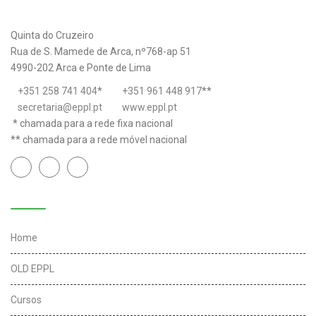
Quinta do Cruzeiro
Rua de S. Mamede de Arca, nº768-ap 51
4990-202 Arca e Ponte de Lima
+351 258 741 404
*
+351 961 448 917
**
secretaria@eppl.pt
www.eppl.pt
* chamada para a rede fixa nacional
** chamada para a rede móvel nacional
Links úteis
Home
OLD EPPL
Cursos