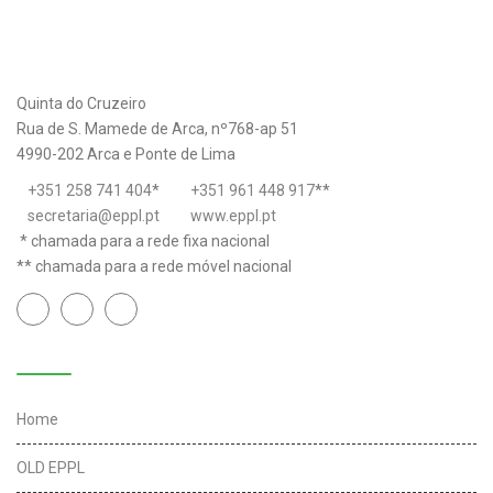
Quinta do Cruzeiro
Rua de S. Mamede de Arca, nº768-ap 51
4990-202 Arca e Ponte de Lima
+351 258 741 404
*
+351 961 448 917
**
secretaria@eppl.pt
www.eppl.pt
* chamada para a rede fixa nacional
** chamada para a rede móvel nacional
Links úteis
Home
OLD EPPL