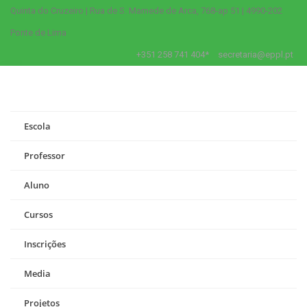
Quinta do Cruzeiro | Rua de S. Mamede de Arca, 768-ap 51 | 4990-202
Ponte de Lima
+351 258 741 404*
secretaria@eppl.pt
Escola
Professor
Aluno
Cursos
Inscrições
Media
Projetos