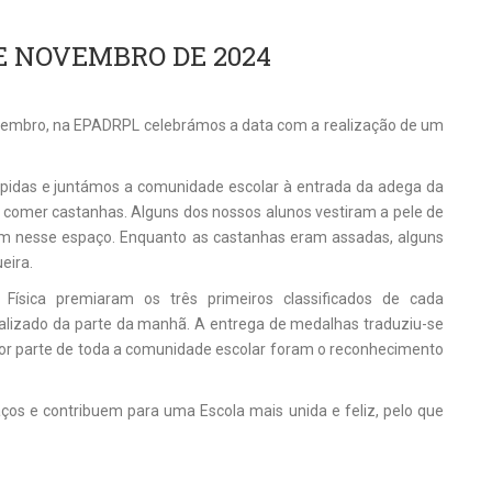
E NOVEMBRO DE 2024
vembro, na EPADRPL celebrámos a data com a realização de um
rompidas e juntámos a comunidade escolar à entrada da adega da
e comer castanhas. Alguns dos nossos alunos vestiram a pele de
am nesse espaço. Enquanto as castanhas eram assadas, alguns
eira.
ísica premiaram os três primeiros classificados de cada
ealizado da parte da manhã. A entrega de medalhas traduziu-se
r parte de toda a comunidade escolar foram o reconhecimento
s e contribuem para uma Escola mais unida e feliz, pelo que