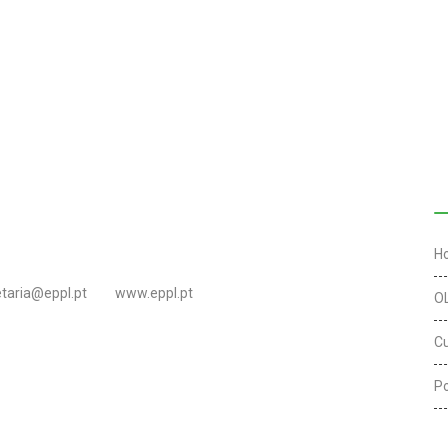
L
H
etaria@eppl.pt
www.eppl.pt
O
C
Po