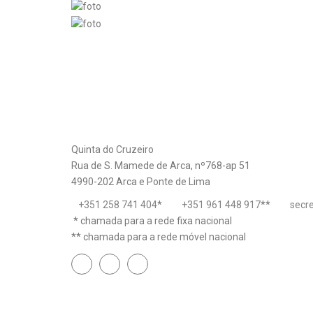
Quinta do Cruzeiro
Rua de S. Mamede de Arca, nº768-ap 51
4990-202 Arca e Ponte de Lima
+351 258 741 404
*
+351 961 448 917
**
secr
* chamada para a rede fixa nacional
** chamada para a rede móvel nacional