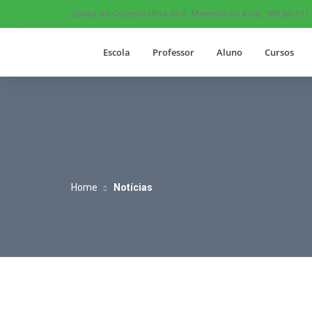
Quinta do Cruzeiro | Rua de S. Mamede de Arca, 768-ap 51 |
Escola
Professor
Aluno
Cursos
Home
Notícias