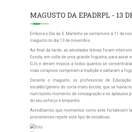
MAGUSTO DA EPADRPL - 13 D
Embora o Dia de S. Martinho se comemore a 11 de no
magusto no dia 13 de novembro.
Ao final da tarde, as atividades letivas foram inter
Escola, em volta de uma grande fogueira, para assar 
DJ’s e deram música a todos quantos se concentrar
mais corajosos cumpriram a tradição e saltaram a fogu
Durante o magusto, os professores de Educação F
escalão/género do corta-mato escola, que se havia r
num bonito momento de consagração e os aplausos po
do seu esforço e empenho.
Acreditamos que momentos como este fortalecem laço
prometemos repetir este tipo de iniciativas.