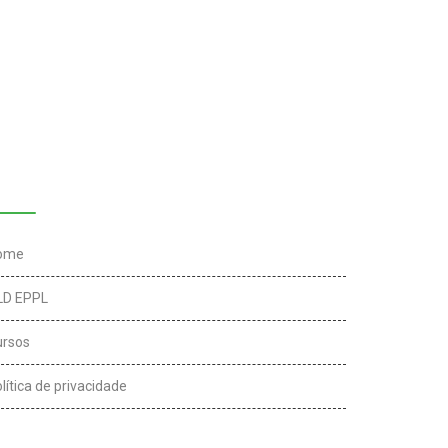
inks úteis
ome
LD EPPL
ursos
lítica de privacidade