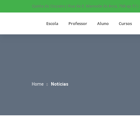
Quinta do Cruzeiro | Rua de S. Mamede de Arca, 768-ap 51 |
Escola
Professor
Aluno
Cursos
Home
Notícias