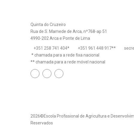
Quinta do Cruzeiro
Rua de S. Mamede de Arca, nº768-ap 51
4990-202 Arca e Ponte de Lima
+351 258 741 404
*
+351 961 448 917
**
secr
* chamada para a rede fixa nacional
** chamada para a rede móvel nacional
2026©Escola Profissional de Agricultura e Desenvolvim
Reservados