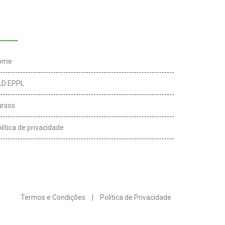
inks úteis
ome
LD EPPL
ursos
lítica de privacidade
Termos e Condições
|
Política de Privacidade