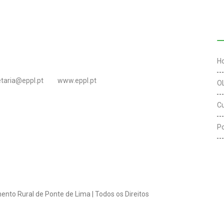
L
H
etaria@eppl.pt
www.eppl.pt
O
C
Po
ento Rural de Ponte de Lima | Todos os Direitos