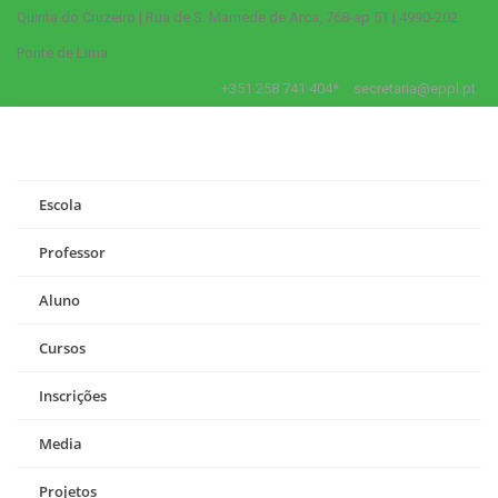
Quinta do Cruzeiro | Rua de S. Mamede de Arca, 768-ap 51 | 4990-202
Ponte de Lima
+351 258 741 404*
secretaria@eppl.pt
Escola
Professor
Aluno
Cursos
Inscrições
Media
Projetos