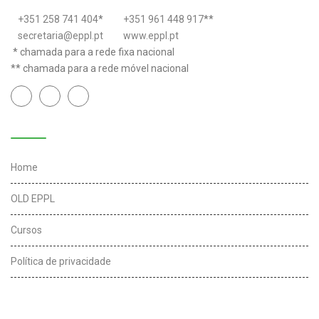
+351 258 741 404
*
+351 961 448 917
**
secretaria@eppl.pt
www.eppl.pt
* chamada para a rede fixa nacional
** chamada para a rede móvel nacional
Links úteis
Home
OLD EPPL
Cursos
Política de privacidade