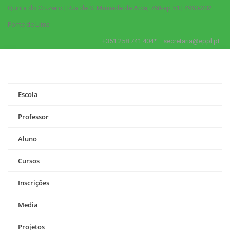
Quinta do Cruzeiro | Rua de S. Mamede de Arca, 768-ap 51 | 4990-202
Ponte de Lima
+351 258 741 404*
secretaria@eppl.pt
Escola
Professor
Aluno
Cursos
Inscrições
Media
Projetos