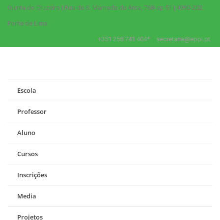
Quinta do Cruzeiro | Rua de S. Mamede de Arca, 768-ap 51 | 4990-202
Ponte de Lima
+351 258 741 404*
secretaria@eppl.pt
Escola
Professor
Aluno
Cursos
Inscrições
Media
Projetos