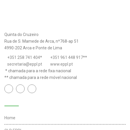
Quinta do Cruzeiro
Rua de S. Mamede de Arca, nº768-ap 51
4990-202 Arca e Ponte de Lima
+351 258 741 404
*
+351 961 448 917
**
secretaria@eppl.pt
www.eppl.pt
* chamada para a rede fixa nacional
** chamada para a rede móvel nacional
Links úteis
Home