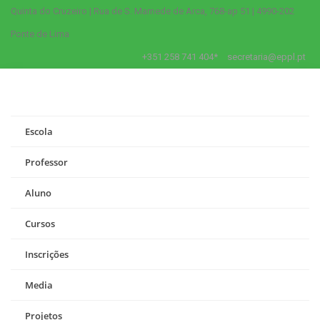
Quinta do Cruzeiro | Rua de S. Mamede de Arca, 768-ap 51 | 4990-202
Ponte de Lima
+351 258 741 404*
secretaria@eppl.pt
Escola
Professor
Aluno
Cursos
Inscrições
Media
Projetos