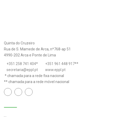
Quinta do Cruzeiro
Rua de S. Mamede de Arca, nº768-ap 51
4990-202 Arca e Ponte de Lima
+351 258 741 404
*
+351 961 448 917
**
secretaria@eppl.pt
www.eppl.pt
* chamada para a rede fixa nacional
** chamada para a rede móvel nacional
Links úteis