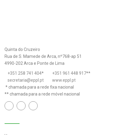
Quinta do Cruzeiro
Rua de S. Mamede de Arca, nº768-ap 51
4990-202 Arca e Ponte de Lima
+351 258 741 404
*
+351 961 448 917
**
secretaria@eppl.pt
www.eppl.pt
* chamada para a rede fixa nacional
** chamada para a rede móvel nacional
Links úteis