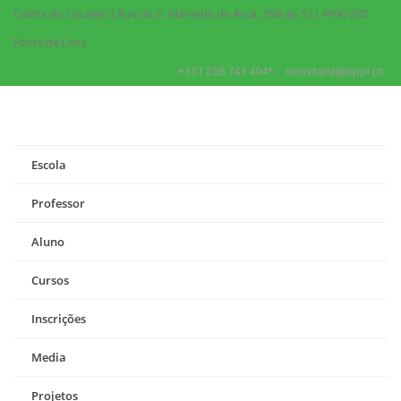
Quinta do Cruzeiro | Rua de S. Mamede de Arca, 768-ap 51 | 4990-202
Ponte de Lima
+351 258 741 404*
secretaria@eppl.pt
Escola
Professor
Aluno
Cursos
Inscrições
Media
Projetos