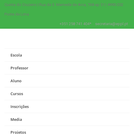
Quinta do Cruzeiro | Rua de S. Mamede de Arca, 768-ap 51 | 4990-202
Ponte de Lima
+351 258 741 404*
secretaria@eppl.pt
Escola
Professor
Aluno
Cursos
Inscrições
Media
Projetos