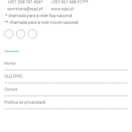
+351 258 741 404
*
+351 961 448 917
**
secretaria@eppl.pt
www.eppl.pt
* chamada para a rede fixa nacional
** chamada para a rede móvel nacional
Links úteis
Home
OLD EPPL
Cursos
Política de privacidade