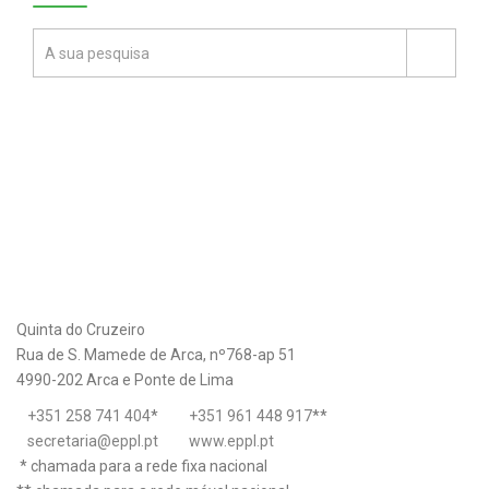
Quinta do Cruzeiro
Rua de S. Mamede de Arca, nº768-ap 51
4990-202 Arca e Ponte de Lima
+351 258 741 404
*
+351 961 448 917
**
secretaria@eppl.pt
www.eppl.pt
* chamada para a rede fixa nacional