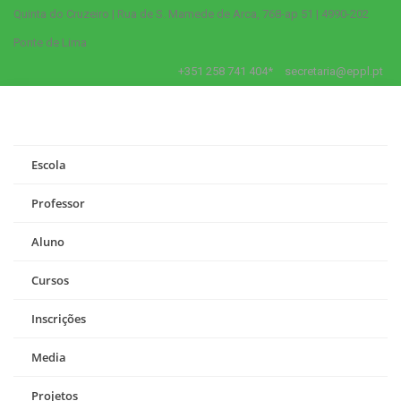
Quinta do Cruzeiro | Rua de S. Mamede de Arca, 768-ap 51 | 4990-202
Ponte de Lima
+351 258 741 404*
secretaria@eppl.pt
Escola
Professor
Aluno
Cursos
Inscrições
Media
Projetos