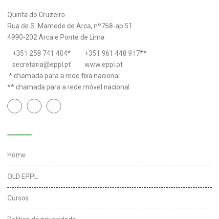
Quinta do Cruzeiro
Rua de S. Mamede de Arca, nº768-ap 51
4990-202 Arca e Ponte de Lima
+351 258 741 404
*
+351 961 448 917
**
secretaria@eppl.pt
www.eppl.pt
* chamada para a rede fixa nacional
** chamada para a rede móvel nacional
Links úteis
Home
OLD EPPL
Cursos