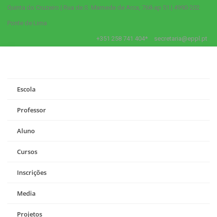
Quinta do Cruzeiro | Rua de S. Mamede de Arca, 768-ap 51 | 4990-202
Ponte de Lima
+351 258 741 404*
secretaria@eppl.pt
Escola
Professor
Aluno
Cursos
Inscrições
Media
Projetos