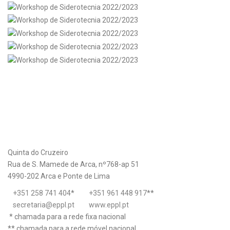
Quinta do Cruzeiro
Rua de S. Mamede de Arca, nº768-ap 51
4990-202 Arca e Ponte de Lima
+351 258 741 404
*
+351 961 448 917
**
secretaria@eppl.pt
www.eppl.pt
* chamada para a rede fixa nacional
** chamada para a rede móvel nacional