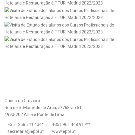
Quinta do Cruzeiro
Rua de S. Mamede de Arca, nº768-ap 51
4990-202 Arca e Ponte de Lima
+351 258 741 404
*
+351 961 448 917
**
secretaria@eppl.pt
www.eppl.pt