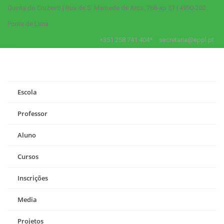
Quinta do Cruzeiro | Rua de S. Mamede de Arca, 768-ap 51 | 4990-202
Ponte de Lima
+351 258 741 404*
secretaria@eppl.pt
Escola
Professor
Aluno
Cursos
Inscrições
Media
Projetos