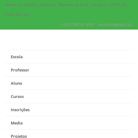
Quinta do Cruzeiro | Rua de S. Mamede de Arca, 768-ap 51 | 4990-202
Ponte de Lima
+351 258 741 404*
secretaria@eppl.pt
Escola
Professor
Aluno
Cursos
Inscrições
Media
Projetos