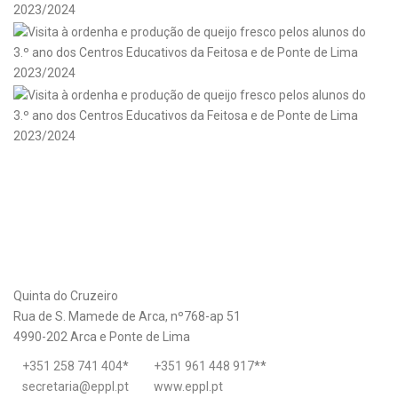
Quinta do Cruzeiro
Rua de S. Mamede de Arca, nº768-ap 51
4990-202 Arca e Ponte de Lima
+351 258 741 404
*
+351 961 448 917
**
secretaria@eppl.pt
www.eppl.pt