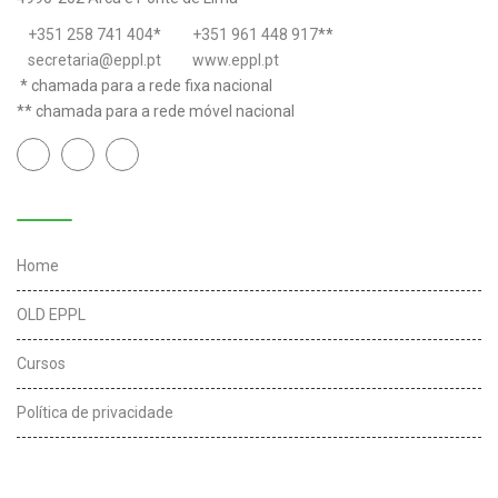
+351 258 741 404
*
+351 961 448 917
**
secretaria@eppl.pt
www.eppl.pt
* chamada para a rede fixa nacional
** chamada para a rede móvel nacional
Links úteis
Home
OLD EPPL
Cursos
Política de privacidade