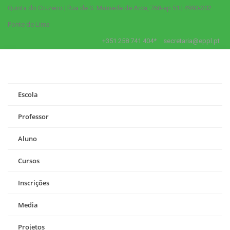
Quinta do Cruzeiro | Rua de S. Mamede de Arca, 768-ap 51 | 4990-202
Ponte de Lima
+351 258 741 404*
secretaria@eppl.pt
Escola
Professor
Aluno
Cursos
Inscrições
Media
Projetos