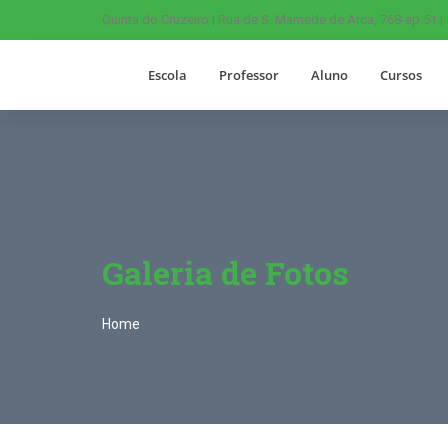
Quinta do Cruzeiro | Rua de S. Mamede de Arca, 768-ap 51 |
Escola
Professor
Aluno
Cursos
Galeria de Fotos
Home