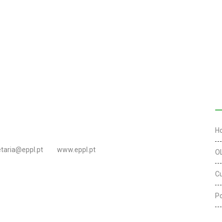
L
H
etaria@eppl.pt
www.eppl.pt
O
C
Po