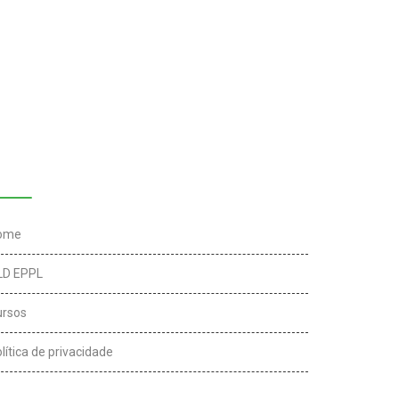
inks úteis
ome
LD EPPL
ursos
lítica de privacidade