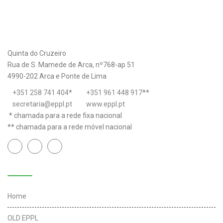
Quinta do Cruzeiro
Rua de S. Mamede de Arca, nº768-ap 51
4990-202 Arca e Ponte de Lima
+351 258 741 404
*
+351 961 448 917
**
secretaria@eppl.pt
www.eppl.pt
* chamada para a rede fixa nacional
** chamada para a rede móvel nacional
Links úteis
Home
OLD EPPL