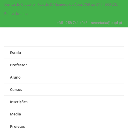
Quinta do Cruzeiro | Rua de S. Mamede de Arca, 768-ap 51 | 4990-202
Ponte de Lima
+351 258 741 404*
secretaria@eppl.pt
Escola
Professor
Aluno
Cursos
Inscrições
Media
Projetos