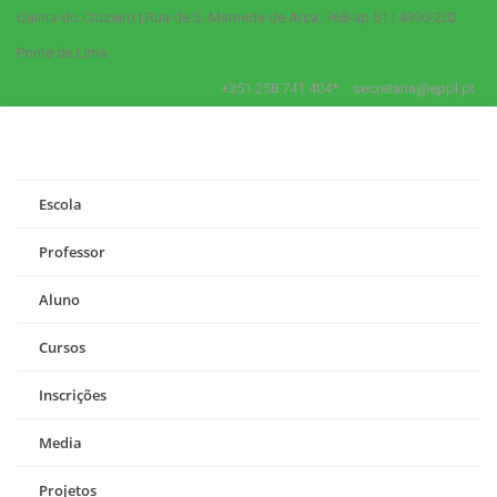
Quinta do Cruzeiro | Rua de S. Mamede de Arca, 768-ap 51 | 4990-202
Ponte de Lima
+351 258 741 404*
secretaria@eppl.pt
Escola
Professor
Aluno
Cursos
Inscrições
Media
Projetos