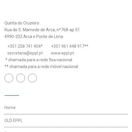
Quinta do Cruzeiro
Rua de S. Mamede de Arca, nº768-ap 51
4990-202 Arca e Ponte de Lima
+351 258 741 404
*
+351 961 448 917
**
secretaria@eppl.pt
www.eppl.pt
* chamada para a rede fixa nacional
** chamada para a rede móvel nacional
Links úteis
Home
OLD EPPL