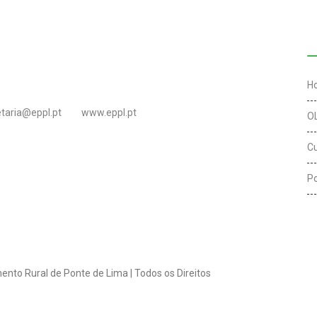
L
H
etaria@eppl.pt
www.eppl.pt
O
C
Po
ento Rural de Ponte de Lima | Todos os Direitos