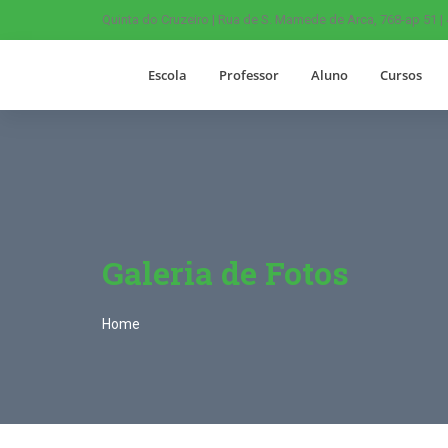
Quinta do Cruzeiro | Rua de S. Mamede de Arca, 768-ap 51 |
Escola
Professor
Aluno
Cursos
Galeria de Fotos
Home