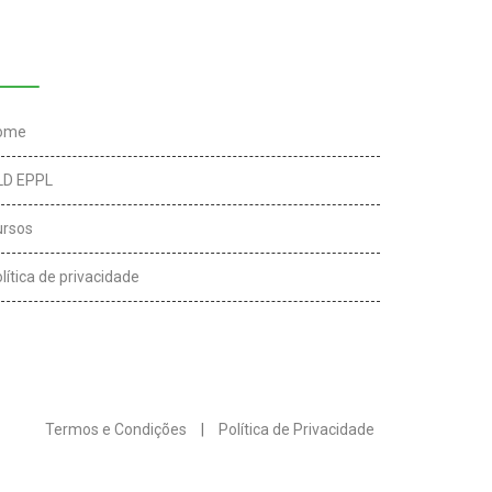
inks úteis
ome
LD EPPL
ursos
lítica de privacidade
Termos e Condições
|
Política de Privacidade