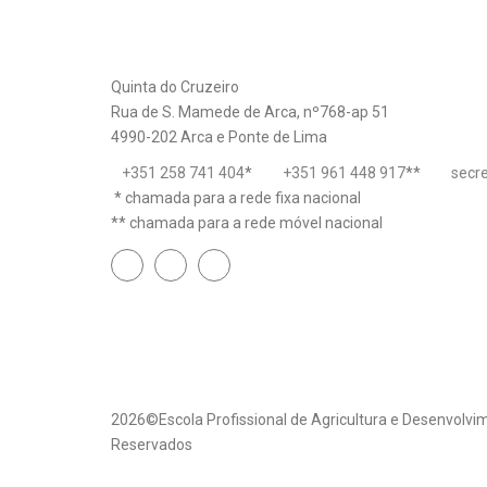
Quinta do Cruzeiro
Rua de S. Mamede de Arca, nº768-ap 51
4990-202 Arca e Ponte de Lima
+351 258 741 404
*
+351 961 448 917
**
secr
* chamada para a rede fixa nacional
** chamada para a rede móvel nacional
2026©Escola Profissional de Agricultura e Desenvolvim
Reservados