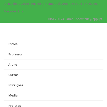
Quinta do Cruzeiro | Rua de S. Mamede de Arca, 768-ap 51 | 4990-202
Ponte de Lima
+351 258 741 404*
secretaria@eppl.pt
Escola
Professor
Aluno
Cursos
Inscrições
Media
Projetos