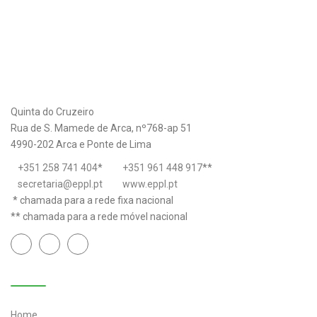
Quinta do Cruzeiro
Rua de S. Mamede de Arca, nº768-ap 51
4990-202 Arca e Ponte de Lima
+351 258 741 404
*
+351 961 448 917
**
secretaria@eppl.pt
www.eppl.pt
* chamada para a rede fixa nacional
** chamada para a rede móvel nacional
Links úteis
Home