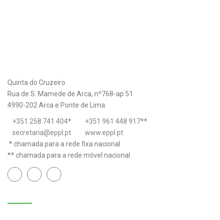
Quinta do Cruzeiro
Rua de S. Mamede de Arca, nº768-ap 51
4990-202 Arca e Ponte de Lima
+351 258 741 404
*
+351 961 448 917
**
secretaria@eppl.pt
www.eppl.pt
* chamada para a rede fixa nacional
** chamada para a rede móvel nacional
Links úteis