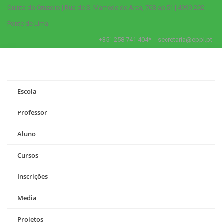
Quinta do Cruzeiro | Rua de S. Mamede de Arca, 768-ap 51 | 4990-202
Ponte de Lima
+351 258 741 404*
secretaria@eppl.pt
Escola
Professor
Aluno
Cursos
Inscrições
Media
Projetos