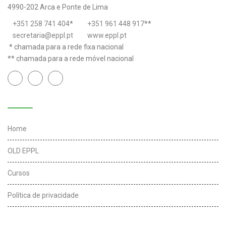
4990-202 Arca e Ponte de Lima
+351 258 741 404
*
+351 961 448 917
**
secretaria@eppl.pt
www.eppl.pt
* chamada para a rede fixa nacional
** chamada para a rede móvel nacional
Links úteis
Home
OLD EPPL
Cursos
Política de privacidade