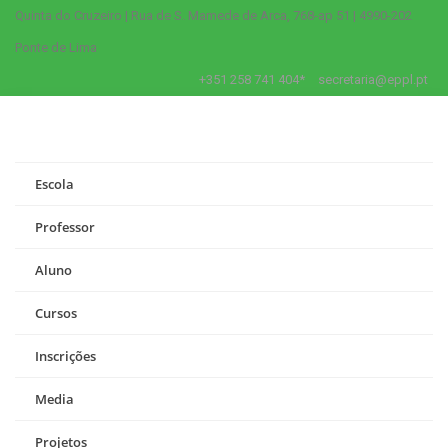
Quinta do Cruzeiro | Rua de S. Mamede de Arca, 768-ap 51 | 4990-202
Ponte de Lima
+351 258 741 404*
secretaria@eppl.pt
Escola
Professor
Aluno
Cursos
Inscrições
Media
Projetos