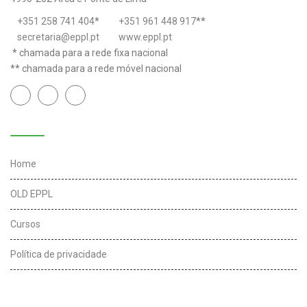
+351 258 741 404
*
+351 961 448 917
**
secretaria@eppl.pt
www.eppl.pt
* chamada para a rede fixa nacional
** chamada para a rede móvel nacional
Links úteis
Home
OLD EPPL
Cursos
Política de privacidade