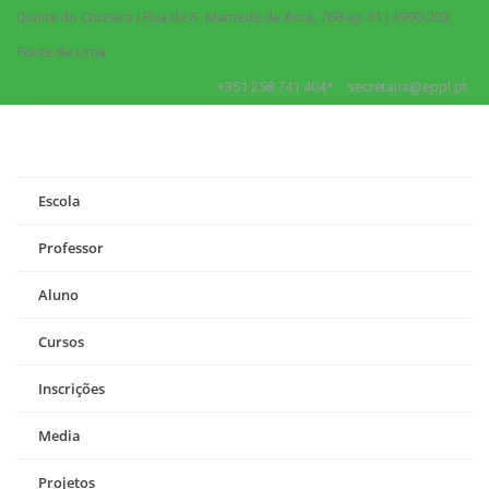
Quinta do Cruzeiro | Rua de S. Mamede de Arca, 768-ap 51 | 4990-202
Ponte de Lima
+351 258 741 404*
secretaria@eppl.pt
Escola
Professor
Aluno
Cursos
Inscrições
Media
Projetos