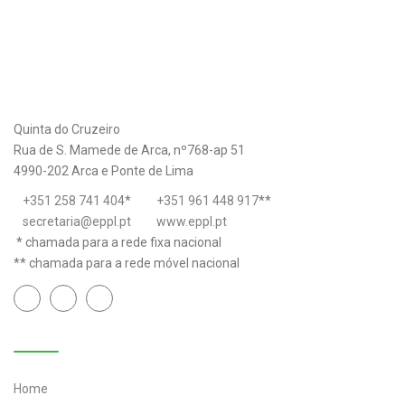
Quinta do Cruzeiro
Rua de S. Mamede de Arca, nº768-ap 51
4990-202 Arca e Ponte de Lima
+351 258 741 404
*
+351 961 448 917
**
secretaria@eppl.pt
www.eppl.pt
* chamada para a rede fixa nacional
** chamada para a rede móvel nacional
Links úteis
Home