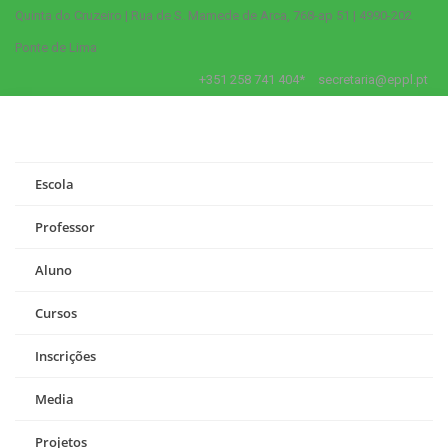
Quinta do Cruzeiro | Rua de S. Mamede de Arca, 768-ap 51 | 4990-202
Ponte de Lima
+351 258 741 404*
secretaria@eppl.pt
Escola
Professor
Aluno
Cursos
Inscrições
Media
Projetos