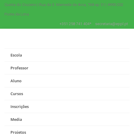
Quinta do Cruzeiro | Rua de S. Mamede de Arca, 768-ap 51 | 4990-202
Ponte de Lima
+351 258 741 404*
secretaria@eppl.pt
Escola
Professor
Aluno
Cursos
Inscrições
Media
Projetos