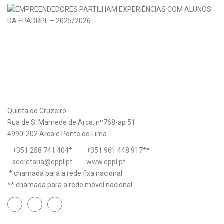
Quinta do Cruzeiro
Rua de S. Mamede de Arca, nº768-ap 51
4990-202 Arca e Ponte de Lima
+351 258 741 404
*
+351 961 448 917
**
secretaria@eppl.pt
www.eppl.pt
* chamada para a rede fixa nacional
** chamada para a rede móvel nacional
Links úteis