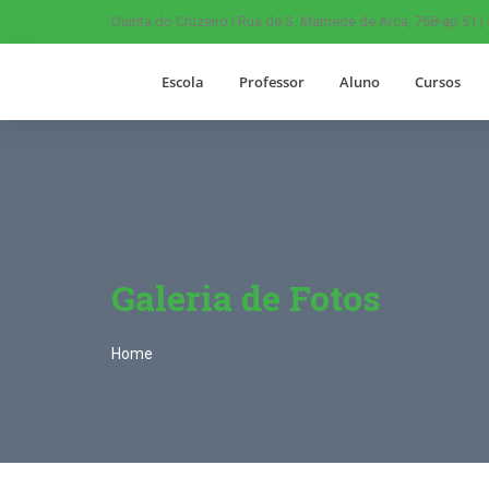
Quinta do Cruzeiro | Rua de S. Mamede de Arca, 768-ap 51 |
Escola
Professor
Aluno
Cursos
Galeria de Fotos
Home