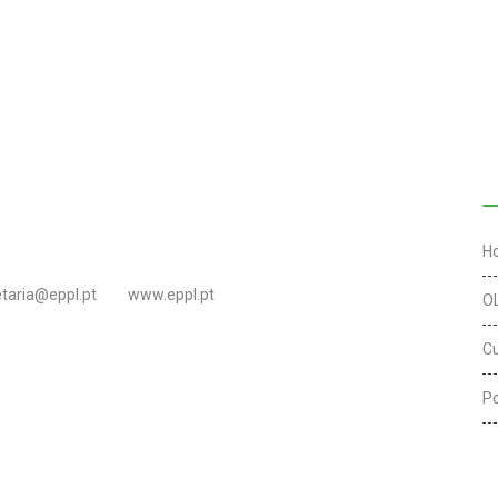
L
H
etaria@eppl.pt
www.eppl.pt
O
C
Po