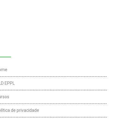
inks úteis
ome
LD EPPL
ursos
lítica de privacidade