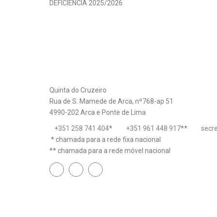
Quinta do Cruzeiro
Rua de S. Mamede de Arca, nº768-ap 51
4990-202 Arca e Ponte de Lima
+351 258 741 404
*
+351 961 448 917
**
secr
* chamada para a rede fixa nacional
** chamada para a rede móvel nacional