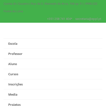
Quinta do Cruzeiro | Rua de S. Mamede de Arca, 768-ap 51 | 4990-202
Ponte de Lima
+351 258 741 404*
secretaria@eppl.pt
Escola
Professor
Aluno
Cursos
Inscrições
Media
Projetos