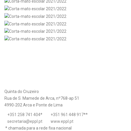
Quinta do Cruzeiro
Rua de S. Mamede de Arca, nº768-ap 51
4990-202 Arca e Ponte de Lima
+351 258 741 404
*
+351 961 448 917
**
secretaria@eppl.pt
www.eppl.pt
* chamada para a rede fixa nacional