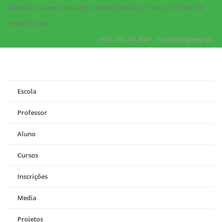
Quinta do Cruzeiro | Rua de S. Mamede de Arca, 768-ap 51 | 4990-202
Ponte de Lima
+351 258 741 404*
secretaria@eppl.pt
Escola
Professor
Aluno
Cursos
Inscrições
Media
Projetos