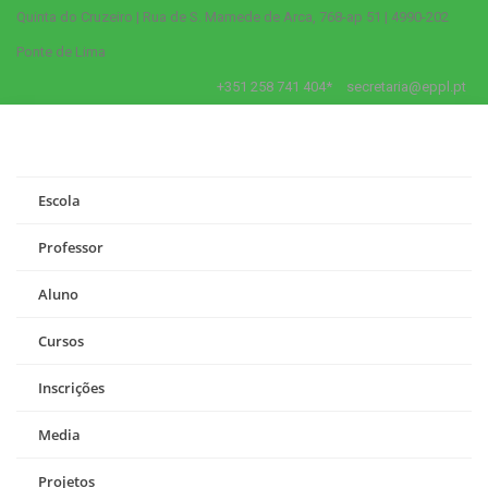
Quinta do Cruzeiro | Rua de S. Mamede de Arca, 768-ap 51 | 4990-202
Ponte de Lima
+351 258 741 404*
secretaria@eppl.pt
Escola
Professor
Aluno
Cursos
Inscrições
Media
Projetos