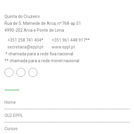
Quinta do Cruzeiro
Rua de S. Mamede de Arca, nº768-ap 51
4990-202 Arca e Ponte de Lima
+351 258 741 404
*
+351 961 448 917
**
secretaria@eppl.pt
www.eppl.pt
* chamada para a rede fixa nacional
** chamada para a rede móvel nacional
Links úteis
Home
OLD EPPL
Cursos