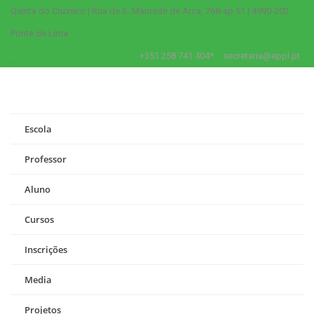
Quinta do Cruzeiro | Rua de S. Mamede de Arca, 768-ap 51 | 4990-202
Ponte de Lima
+351 258 741 404*
secretaria@eppl.pt
Escola
Professor
Aluno
Cursos
Inscrições
Media
Projetos