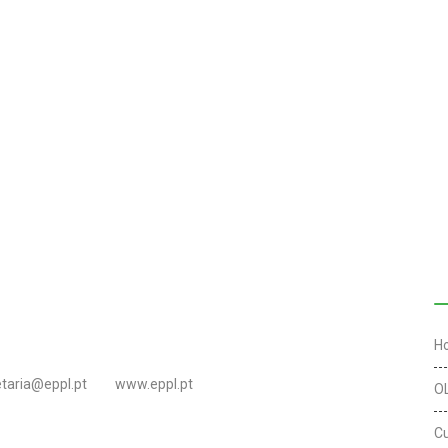
L
H
etaria@eppl.pt
www.eppl.pt
O
C