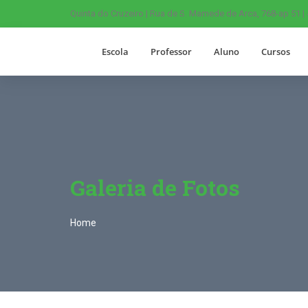
Quinta do Cruzeiro | Rua de S. Mamede de Arca, 768-ap 51 |
Escola
Professor
Aluno
Cursos
Galeria de Fotos
Home