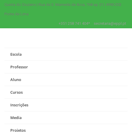
Quinta do Cruzeiro | Rua de S. Mamede de Arca, 768-ap 51 | 4990-202
Ponte de Lima
+351 258 741 404*
secretaria@eppl.pt
Escola
Professor
Aluno
Cursos
Inscrições
Media
Projetos