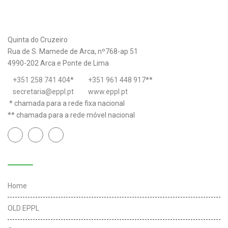
Quinta do Cruzeiro
Rua de S. Mamede de Arca, nº768-ap 51
4990-202 Arca e Ponte de Lima
+351 258 741 404
*
+351 961 448 917
**
secretaria@eppl.pt
www.eppl.pt
* chamada para a rede fixa nacional
** chamada para a rede móvel nacional
Links úteis
Home
OLD EPPL