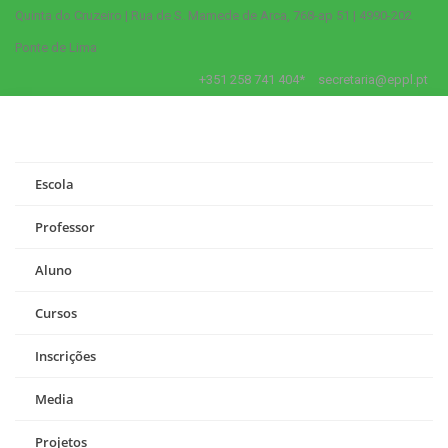
Quinta do Cruzeiro | Rua de S. Mamede de Arca, 768-ap 51 | 4990-202
Ponte de Lima
+351 258 741 404*
secretaria@eppl.pt
Escola
Professor
Aluno
Cursos
Inscrições
Media
Projetos