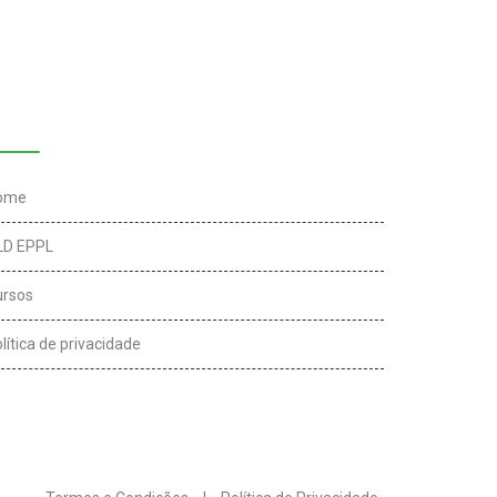
inks úteis
ome
LD EPPL
ursos
lítica de privacidade