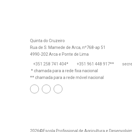
Quinta do Cruzeiro
Rua de S. Mamede de Arca, nº768-ap 51
4990-202 Arca e Ponte de Lima
+351 258 741 404
*
+351 961 448 917
**
secr
* chamada para a rede fixa nacional
** chamada para a rede móvel nacional
2026©Escola Profissional de Agricultura e Desenvolvim