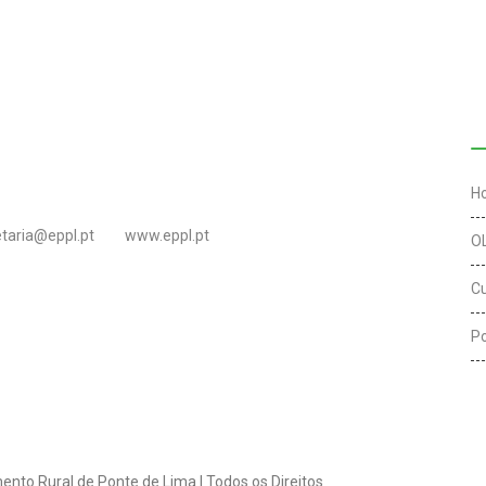
L
H
etaria@eppl.pt
www.eppl.pt
O
C
Po
ento Rural de Ponte de Lima | Todos os Direitos