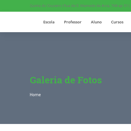
Quinta do Cruzeiro | Rua de S. Mamede de Arca, 768-ap 51 |
Escola
Professor
Aluno
Cursos
Galeria de Fotos
Home